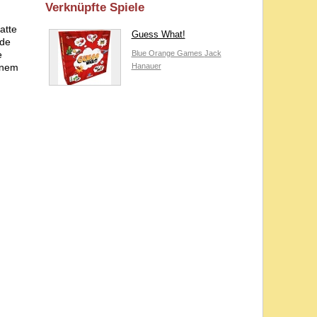
Verknüpfte Spiele
atte
Guess What!
rde
e
Blue Orange Games
Jack
inem
Hanauer