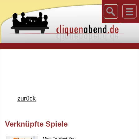
zurück
Verknüpfte Spiele
Mice To Meet You