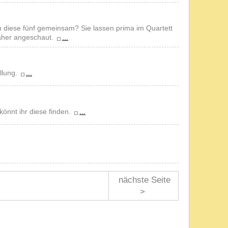
diese fünf gemeinsam? Sie lassen prima im Quartett
näher angeschaut.
...
llung.
...
önnt ihr diese finden.
...
nächste Seite
>