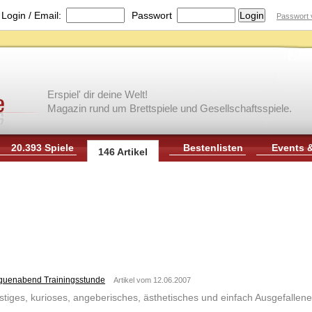
|
Login / Email:
Passwort
Passwort 
Erspiel' dir deine Welt!
Magazin rund um Brettspiele und Gesellschaftsspiele.
20.393 Spiele
Bestenlisten
Events 
146 Artikel
iquenabend Trainingsstunde
Artikel vom 12.06.2007
stiges, kurioses, angeberisches, ästhetisches und einfach Ausgefalle