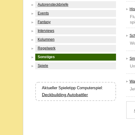
Autorensteckbriefe
His
Events
Fl
sp
Fantasy
Interviews
Sch
Kolumnen
Wo
Regelwerk
Sonstiges
Sm
Spiele
Un
Was
Aktueller Spieletipp Computerspiel:
Je
Deckbuilding Autobattler