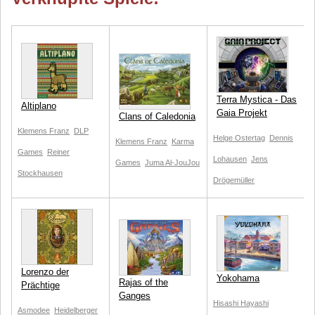
Terra Mystica - Das
Altiplano
Gaia Projekt
Clans of Caledonia
Klemens Franz
DLP
Helge Ostertag
Dennis
Klemens Franz
Karma
Games
Reiner
Lohausen
Jens
Games
Juma Al-JouJou
Stockhausen
Drögemüller
Lorenzo der
Yokohama
Rajas of the
Prächtige
Ganges
Hisashi Hayashi
Asmodee
Heidelberger