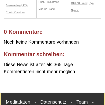
Huch!
Inka Brand
OKAZU Brand
Ryo
Spieleverlag (HDS)
Markus Brand
Nyamo
Cranio Creations
0 Kommentare
Noch keine Kommentare vorhanden
Kommentar schreiben:
Diese News ist älter als 365 Tage.
Kommentieren nicht mehr möglich...
Mediadaten
-
Datenschutz
-
Team
-