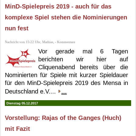
MinD-Spielepreis 2019 - auch für das
komplexe Spiel stehen die Nominierungen
nun fest
Nachricht von 15:22 Uhr, Mathias, - Kommentare
Vor gerade mal 6 Tagen
berichten wir hier auf
Cliquenabend bereits über die
Nominierten für Spiele mit kurzer Spieldauer
für den MinD-Spielepreis 2019 des Mensa in
Deutschland e.V....
...
Dienstag 05.12.2017
Vorstellung: Rajas of the Ganges (Huch)
mit Fazit