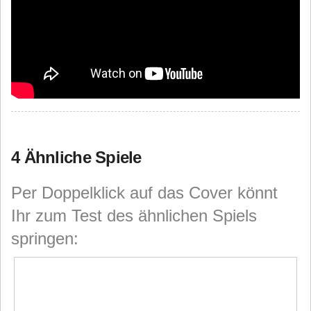
4 Ähnliche Spiele
Per Doppelklick auf das Cover könnt
Ihr zum Test des ähnlichen Spiels
springen: