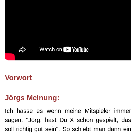
Vorwort
Jörg
s Meinung:
Ich hasse es wenn meine Mitspieler immer
sagen: "Jörg, hast Du X schon gespielt, das
soll richtig gut sein". So schiebt man dann ein