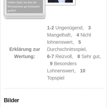
Solides Spiel, bei dem die
Mechanismen gut ineinander
greifen!
1-2
Ungenügend,
3
Mangelhaft,
4
Nicht
lohnenswert,
5
Erklärung zur
Durchschnittsspiel,
Wertung:
6-7
Reizvoll,
8
Sehr gut,
9
Besonders
Lohnenswert,
10
Topspiel
Bilder