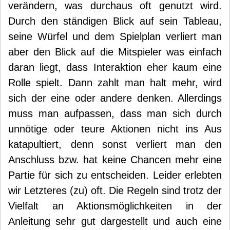
verändern, was durchaus oft genutzt wird.
Durch den ständigen Blick auf sein Tableau,
seine Würfel und dem Spielplan verliert man
aber den Blick auf die Mitspieler was einfach
daran liegt, dass Interaktion eher kaum eine
Rolle spielt. Dann zahlt man halt mehr, wird
sich der eine oder andere denken. Allerdings
muss man aufpassen, dass man sich durch
unnötige oder teure Aktionen nicht ins Aus
katapultiert, denn sonst verliert man den
Anschluss bzw. hat keine Chancen mehr eine
Partie für sich zu entscheiden. Leider erlebten
wir Letzteres (zu) oft. Die Regeln sind trotz der
Vielfalt an Aktionsmöglichkeiten in der
Anleitung sehr gut dargestellt und auch eine