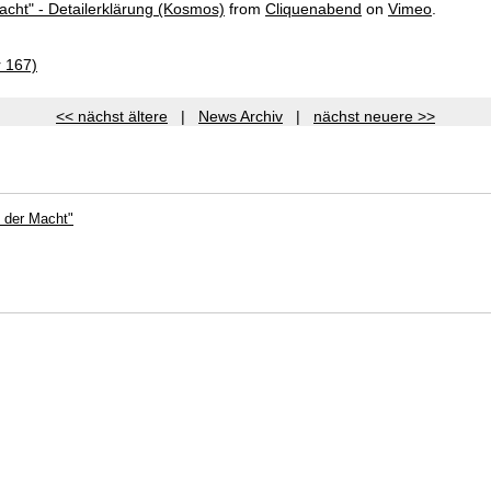
cht" - Detailerklärung (Kosmos)
from
Cliquenabend
on
Vimeo
.
r 167)
<< nächst ältere
|
News Archiv
|
nächst neuere >>
 der Macht"