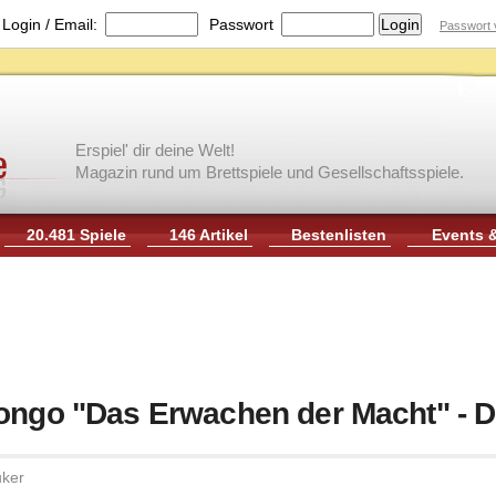
|
Login / Email:
Passwort
Passwort 
Erspiel' dir deine Welt!
Magazin rund um Brettspiele und Gesellschaftsspiele.
20.481 Spiele
146 Artikel
Bestenlisten
Events 
ongo "Das Erwachen der Macht" - D
uker