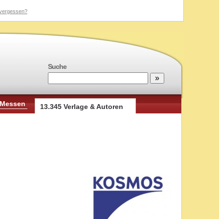
vergessen?
Suche
 Messen
13.345 Verlage & Autoren