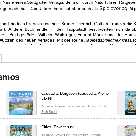
r Name eines Stuttgarter Verlags, der sich durch Naturführer, Ratgeber
Spieleverlag
 gemacht hat. Das Unternehmen ist aber auch als
täti
hann Friedrich Franckh und sein Bruder Friedrich Gottlob Franckh die
art. Andere Buchhändler in der Hauptstadt beschwerten sich darüb
ren. Bald gehörten Wilhelm Waiblinger, Eduard Mörike und der Hausl
Autoren des neuen Verlages. Mit der Reihe
Kabinettsbibliothek klass
e programmatisches Geschick. Dahinter verbarben sich Romane ausl
Sie wurden bei Franckh veröffenlticht und zu Preisen verkauft, die ihr
heken).
ag längere Zeit. Mit der Übernahme des Verlages durch Euchar Nehm
ie erste Innovative Änderung waren abwaschbare Bucheinbände, der Er
osmos
och sehr erfolgreich und ist bis heute nicht aus dem Verlagswesen w
ter innovativ bleiben und nutzten den Boom der Naturwissenschaften
die
Kosmos-Gesellschaft der Naturfreunde
. Die Mitglieder der Gesells
schrift
Kosmos.
Das Ziel des Magazins war es naturwissenschaftlich 
Cascadia: Bergseen (Cascadia: Alpine
anzahl stieg stätig bis 1912 an und man erreichte eine Auflagenhöhe
Lakes)
duktion und der Verlag florierte. Man spezialisierte sich auf natu
Kosmos
Alderac Entertainment Group (AEG)
r- und Jugendliteratur.
Beth Sobel
 eröffnet "die Lehrmittelabteilung". Hier werden seit damals die Kos
erkästen waren bei Jugedlichen sehr begehrt und trugen die Titeln
Rad
Cities: Erweiterung
o groß, dass der Verlag die Kästen bald weltweit vertreiben konnte. 
it einer Goldmedaille ausgezeichnet.
Kosmos
Steve Finn
Phil Walker-Harding