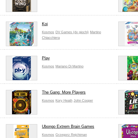
Koi
Kosmos
DV Games (dv giochi)
Martino
Chiacchiera
Play
Kosmos
Mariano Di Martino
The Gang: More Players
Kosmos
Kory Heath
John Cooper
Ubongo Extrem Brain Games
Kosmos
Grzegorz Rejchtman