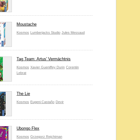
Moustache
Kosmos
Lumberjacks Studio
Jules Messaud
Tag Team: Artus' Vermächtnis
Kosmos
Xavier Gueniffey Durin
Corentin
Lebrat
The Lie
Kosmos
Eugeni Castaño
Devir
Ubongo Flex
Kosmos
Grzegorz Rejchtman