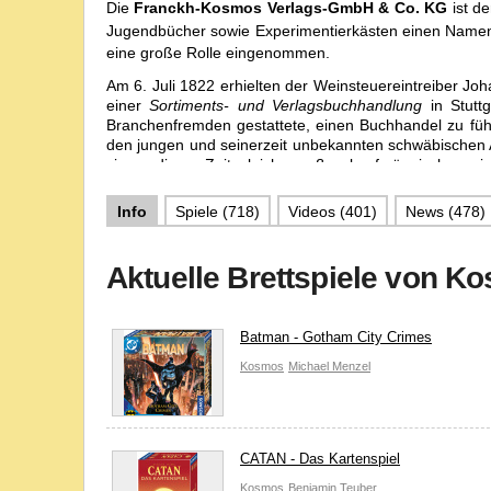
Die
Franckh-Kosmos Verlags-GmbH & Co. KG
ist de
Jugendbücher sowie Experimentierkästen einen Namen
eine große Rolle eingenommen.
Am 6. Juli 1822 erhielten der Weinsteuereintreiber Jo
einer
Sortiments- und Verlagsbuchhandlung
in Stuttg
Branchenfremden gestattete, einen Buchhandel zu füh
den jungen und seinerzeit unbekannten schwäbischen 
sie zu dieser Zeit gleichermaßen kaufmännisches wi
Mitte des 19. Jahrhunderts bekannt und beliebt waren. 
Preise waren niedriger als die Leihgebühren der Bibliot
Info
Spiele (718)
Videos (401)
News (478)
Nach dem Tod der beiden Gründungsbrüder ruhte Verl
Keller im Jahr 1893 brachen jedoch neue Zeiten an. D
Aktuelle Brettspiele von K
Ihre Zweite Idee, die sogenannte Bauchbinde, war jed
Verlagseigentümer und Freunde wollten unbedingt wei
Bevölkerung daran. Sie gründetenalso im Jahre 1904 
einmal im Quartal, bald darauf aber monatlich die Zeit
Batman - Gotham City Crimes
jedem leicht verständlich zu erklären. Die Mietglieds
Kosmos
Michael Menzel
Zeitschriftengeschäft übertrug sich auf die Buchpro
naturkundliche Publikationen und später auch auf Kinde
In den 1920er Jahren wurde wieder eine neue Abteilung
entwickelt und veröffentlicht. Die ersten Experimenti
CATAN - Das Kartenspiel
Chemist
,
Optikus
und
Elektromann
. Der Erfolg war s
Pariser Weltausstellung
wurden auf der
Kosmos
Benjamin Teuber
von 1936 m