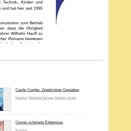
, Technik-, Kinder- und
g und hat hier seit 1995
 Konzession zum Betrieb
er, dass die Obrigkeit
ehrer Wilhelm Hauff zu
ischer Romane
bewiesen
ändischer Autoren, die
esgleichen suchten (die
ann und Hofrat Walther
folg blieb jedoch aus.
egzudenken. Die beiden
 und das Interesse der
chaft erhielten zunächst
fundierte Informationen
Castle Combo: Zwielichtige Gestalten
 von 100.000 Stück. Das
Kosmos
Stéphane Escapa
Grégory Grard
rwissenschaftliche und
mos-Experimentierkästen
iomann
,
Technikus
,
All-
Connis schönste Erlebnisse
Die Idee und Umsetzung
Kosmos