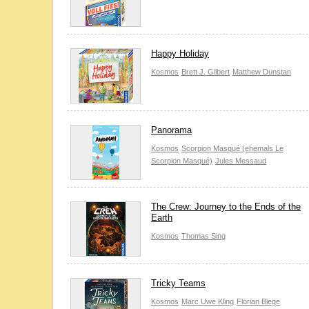
Happy Holiday
Kosmos
Brett J. Gilbert
Matthew Dunstan
Panorama
Kosmos
Scorpion Masqué (ehemals Le
Scorpion Masqué)
Jules Messaud
The Crew: Journey to the Ends of the
Earth
Kosmos
Thomas Sing
Tricky Teams
Kosmos
Marc Uwe Kling
Florian Biege