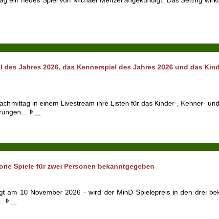
g ein neues Spiel von Michael Menzel angekündigt. Das Setting wir
l des Jahres 2026, das Kennerspiel des Jahres 2026 und das Ki
achmittag in einem Livestream ihre Listen für das Kinder-, Kenner- un
rungen...
...
gorie Spiele für zwei Personen bekanntgegeben
gt am 10 November 2026 - wird der MinD Spielepreis in den drei be
..
...