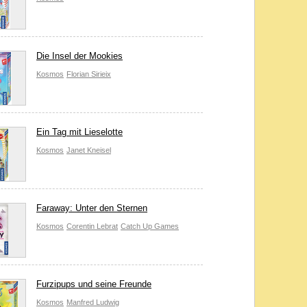
 Bis heute haben sich
 Naturführer. Die Frage
mie folgen.
Die Insel der Mookies
em versuchte man einen
Kosmos
Florian Sirieix
 dieser Zeit in puncto
mm: In den 1950er- und
e und erfolgreiche
Die
Ein Tag mit Lieselotte
eher eine Nebenrolle im
wicklung der Firma
TM-
Kosmos
Janet Kneisel
wieder vom Stuttgarter
Herr der
spielen, die
Faraway: Unter den Sternen
Kosmos
Corentin Lebrat
Catch Up Games
Furzipups und seine Freunde
Kosmos
Manfred Ludwig