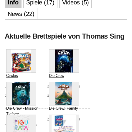
Info
Spiele (17)
Videos (5)
News (22)
Aktuelle Brettspiele von Thomas Sing
Circles
Die Crew
Huch!
Thomas Sing
Kosmos
Thomas Sing
Kinetic
Marco Armbruster
Die Crew - Mission
Die Crew: Family
Tiefsee
Kosmos
Thomas Sing
Kosmos
Thomas Sing