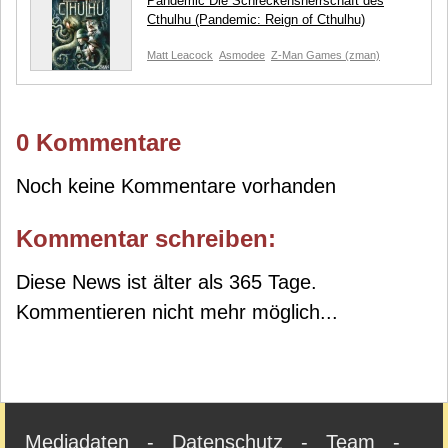
Pandemic Die Schreckensherrschaft des
Cthulhu (Pandemic: Reign of Cthulhu)
Matt Leacock
Asmodee
Z-Man Games (zman)
0 Kommentare
Noch keine Kommentare vorhanden
Kommentar schreiben:
Diese News ist älter als 365 Tage.
Kommentieren nicht mehr möglich...
Mediadaten
-
Datenschutz
-
Team
-