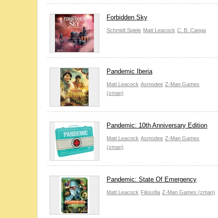
Forbidden Sky
Schmidt Spiele
Matt Leacock
C. B. Canga
Pandemic Iberia
Matt Leacock
Asmodee
Z-Man Games
(zman)
Pandemic: 10th Anniversary Edition
Matt Leacock
Asmodee
Z-Man Games
(zman)
Pandemic: State Of Emergency
Matt Leacock
Filosofia
Z-Man Games (zman)