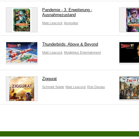
Pandemie - 3. Erweiterung -
Ausnahmezustand
Matt Leacock
Asmodee
Thunderbirds: Above & Beyond
Matt Leacock
Modiphius Entertainment
Ziggurat
Schmidt Spiele
Matt Leacock
Rob Daviau