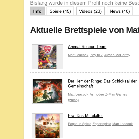
Bislang wurde in diesem Profil noch keine Besc
Info
Spiele (45)
Videos (23)
News (40)
Aktuelle Brettspiele von Ma
Animal Rescue Team
Matt Leacock
Play to Z
Alyssa McCarthy
Der Herr der Ringe: Das Schicksal der
Gemeinschaft
Matt Leacock
Asmodee
Z-Man Games
(zman)
Era: Das Mittelalter
Pegasus Spiele
Eggertspiele
Matt Leacock