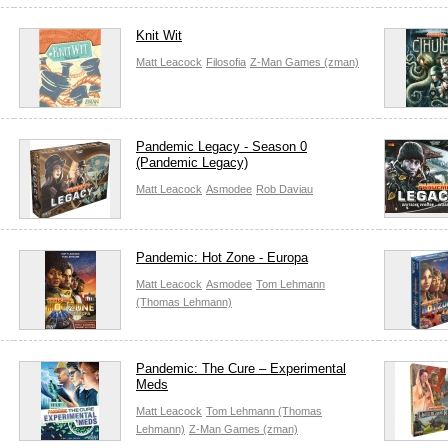
Knit Wit
Matt Leacock
Filosofia
Z-Man Games (zman)
Pandemic Legacy - Season 0
(Pandemic Legacy)
Matt Leacock
Asmodee
Rob Daviau
Pandemic: Hot Zone - Europa
Matt Leacock
Asmodee
Tom Lehmann
(Thomas Lehmann)
Pandemic: The Cure – Experimental
Meds
Matt Leacock
Tom Lehmann (Thomas
Lehmann)
Z-Man Games (zman)