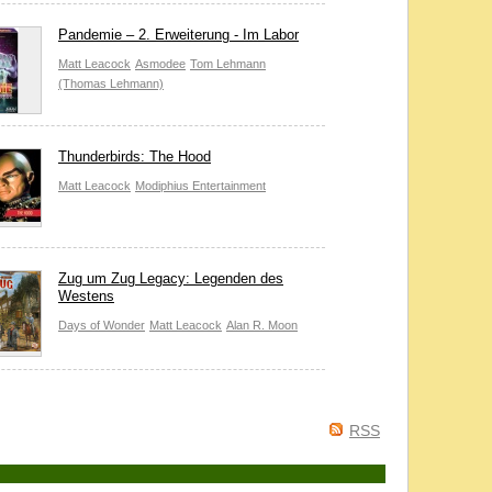
Pandemie – 2. Erweiterung - Im Labor
Matt Leacock
Asmodee
Tom Lehmann
(Thomas Lehmann)
Thunderbirds: The Hood
Matt Leacock
Modiphius Entertainment
Zug um Zug Legacy: Legenden des
Westens
Days of Wonder
Matt Leacock
Alan R. Moon
RSS