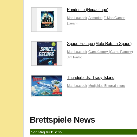
Pandemie (Neuauflage)
Matt Leacock
Asmodee
Z-Man Games
(zman)
Space Escape (Mole Rats in Space)
Matt Leacock
Gamefactory (Game Factory)
Jim Paillot
Thunderbirds: Tracy Island
Matt Leacock
Modiphius Entertainment
Brettspiele News
Sonntag 09.11.2025