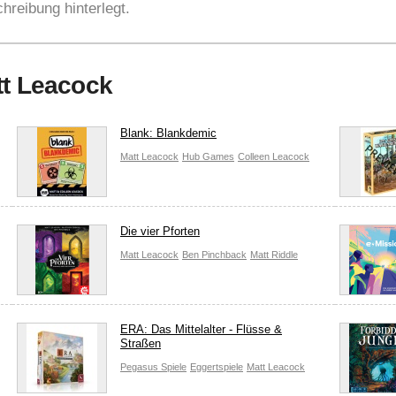
hreibung hinterlegt.
tt Leacock
Blank: Blankdemic
Matt Leacock
Hub Games
Colleen Leacock
Die vier Pforten
Matt Leacock
Ben Pinchback
Matt Riddle
ERA: Das Mittelalter - Flüsse &
Straßen
Pegasus Spiele
Eggertspiele
Matt Leacock