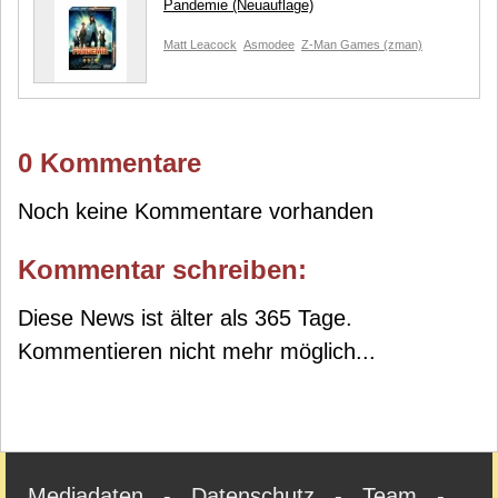
Pandemie (Neuauflage)
Matt Leacock
Asmodee
Z-Man Games (zman)
0 Kommentare
Noch keine Kommentare vorhanden
Kommentar schreiben:
Diese News ist älter als 365 Tage.
Kommentieren nicht mehr möglich...
Mediadaten
-
Datenschutz
-
Team
-