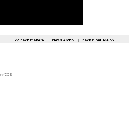
<< nächst ältere
|
News Archiv
|
nächst neuere >>
on (CGE)