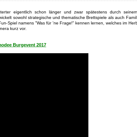
erter eigentlich schon länger und zwar spätestens durch seinem
ckelt sowohl strategische und thematische Brettspiele als auch Famil
un-Spiel namens "Was für 'ne Frage!" kennen lernen, welches im Her
mera kurz vor.
smodee Burgevent 2017