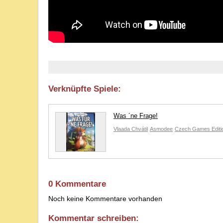
Verknüpfte Spiele:
Was ´ne Frage!
Vlaada Chvátil
Asmodee
Czech Games Editi
0 Kommentare
Noch keine Kommentare vorhanden
Kommentar schreiben: