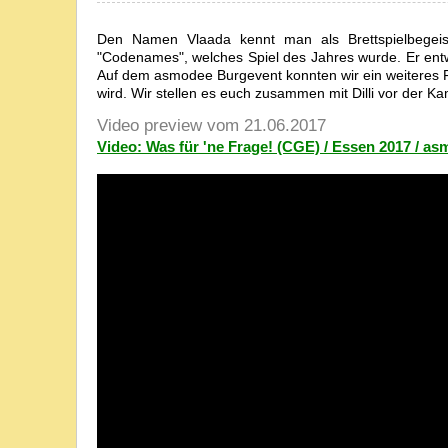
Den Namen Vlaada kennt man als Brettspielbegeist
"Codenames", welches Spiel des Jahres wurde. Er entwi
Auf dem asmodee Burgevent konnten wir ein weiteres F
wird. Wir stellen es euch zusammen mit Dilli vor der Ka
Video preview vom 21.06.2017
Video: Was für 'ne Frage! (CGE) / Essen 2017 / a