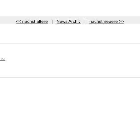
<< nächst ältere
|
News Archiv
|
nächst neuere >>
auza