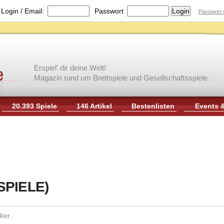
|
Login / Email:
Passwort
Passwort 
Erspiel' dir deine Welt!
Magazin rund um Brettspiele und Gesellschaftsspiele.
20.393 Spiele
146 Artikel
Bestenlisten
Events 
SPIELE)
ker