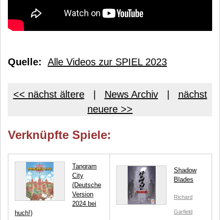
Quelle:
Alle Videos zur SPIEL 2023
<< nächst ältere
|
News Archiv
|
nächst
neuere >>
Verknüpfte Spiele:
Tangram
Shadow
City
Blades
(Deutsche
Version
Richard
2024 bei
Garfield
huch!)