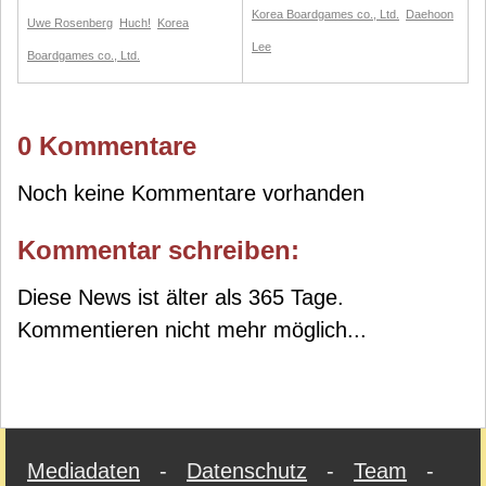
Korea Boardgames co., Ltd.
Daehoon
Uwe Rosenberg
Huch!
Korea
Lee
Boardgames co., Ltd.
0 Kommentare
Noch keine Kommentare vorhanden
Kommentar schreiben:
Diese News ist älter als 365 Tage.
Kommentieren nicht mehr möglich...
Mediadaten
-
Datenschutz
-
Team
-