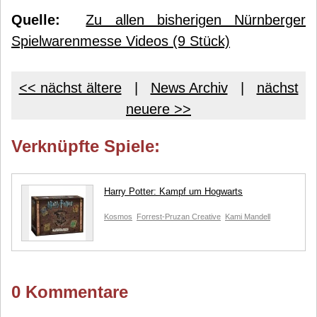
Quelle:
Zu allen bisherigen Nürnberger
Spielwarenmesse Videos (9 Stück)
<< nächst ältere
|
News Archiv
|
nächst
neuere >>
Verknüpfte Spiele:
Harry Potter: Kampf um Hogwarts
Kosmos
Forrest-Pruzan Creative
Kami Mandell
0 Kommentare