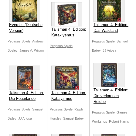
Everdell (Deutsche
Talisman 4. Edition:
Talisman 4. Edition:
Version)
Das Waldland
Kataklysmus
Pegasus Spiele
Andrew
Pegasus Spiele
Samuel
Pegasus Spiele
Bosley
James A. Wilson
Bailey
JJ Ariosa
Talisman 4. Edition:
Talisman 4. Edition:
Talisman 4. Edition:
Die verlorenen
Die Feuerlande
Katalysmus
Reiche
Pegasus Spiele
Samuel
Pegasus Spiele
Ralph
Pegasus Spiele
Games
Bailey
JJ Ariosa
Horsley
Samuel Bailey
Workshop
Robert Harris