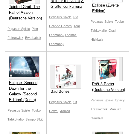
Roll for the Galaxy:
Eclipse (Zweite
Große Konkurrenz
Tainted Grail: The
Edition)
Fall of Avalon
Pegasus Spiele
Rio
(Deutsche Version)
Pegasus Spiele
Touko
Grande Games
Tom
Pegasus Spiele
Piotr
Tahkokallio
Ossi
Lehmann (Thomas
Foksowicz
Ewa Labak
Hiekkala
Lehmann)
Eclipse: Second
Prêt-à-Porter
Dawn for the
(Deutsche Version)
Bad Bones
Galaxy (Second
Edition) (Demo)
Pegasus Spiele
Ignacy
Pegasus Spiele
Sit
Trzewiczek
Mariusz
Pegasus Spiele
Touko
Down!
Aoulad
Gandzel
Tahkokallio
Sampo Sikiö