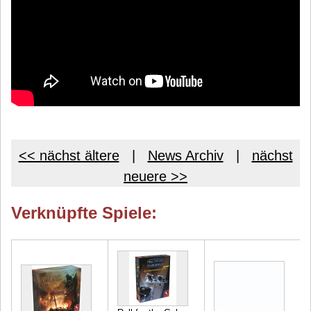
<< nächst ältere
|
News Archiv
|
nächst
neuere >>
Verknüpfte Spiele: