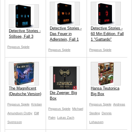
Detective Stories -
Detective Stories -
Detective Stories -
Das Feuer in
60 Min Edition. Fall
Stillsee, Fall 3
Adlerstein, Fall 1
1 "Gattardo"
Pegasus Spiele
Pegasus Spiele
Pegasus Spiele
The Magnificent
Hansa Teutonica
Die Zwerge: Big
(Deutsche Version)
Big Box
Box
Pegasus Spiele
Kristian
Pegasus Spiele
Andreas
Pegasus Spiele
Michael
Amundsen Ostby
Eilif
Steding
Dennis
Palm
Lukas Zach
Svensson
Lohausen