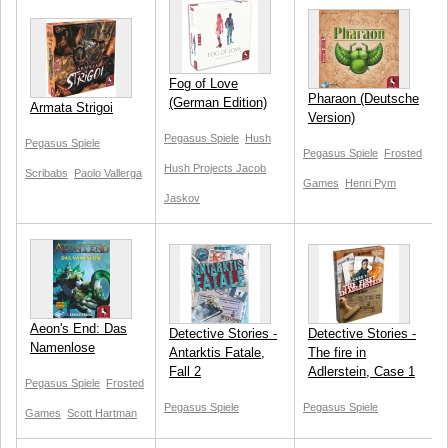
Fog of Love
Pharaon (Deutsche
(German Edition)
Armata Strigoi
Version)
Pegasus Spiele
Hush
Pegasus Spiele
Pegasus Spiele
Frosted
Hush Projects
Jacob
Scribabs
Paolo Vallerga
Games
Henri Pym
Jaskov
Aeon's End: Das
Detective Stories -
Detective Stories -
Namenlose
Antarktis Fatale,
The fire in
Fall 2
Adlerstein, Case 1
Pegasus Spiele
Frosted
Pegasus Spiele
Pegasus Spiele
Games
Scott Hartman