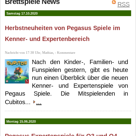
Brettspiele News
RSS
Samstag 17.10.2020
Herbstneuheiten von Pegasus Spiele im
Kenner- und Expertenbereich
Nachricht von 17:38 Uhr, Mathias, - Kommentare
Nach den Kinder-, Familien- und
Funspielen gestern, gibt es heute
nun einen Überblick über die neuen
Kenner- und Expertenspiele von
Pegaus Spiele. Die Mitspielenden in
Cubitos...
...
Montag 15.06.2020