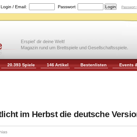
|
Login / Email:
Passwort
Passwort 
Erspiel' dir deine Welt!
Magazin rund um Brettspiele und Gesellschaftsspiele.
20.393 Spiele
146 Artikel
Bestenlisten
Events 
tlicht im Herbst die deutsche Versi
hias