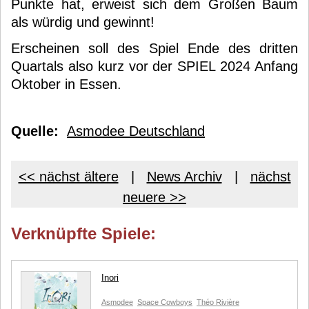
Punkte hat, erweist sich dem Großen Baum
als würdig und gewinnt!
Erscheinen soll des Spiel Ende des dritten
Quartals also kurz vor der SPIEL 2024 Anfang
Oktober in Essen.
Quelle:
Asmodee Deutschland
<< nächst ältere
|
News Archiv
|
nächst
neuere >>
Verknüpfte Spiele:
Inori
Asmodee
Space Cowboys
Théo Rivière