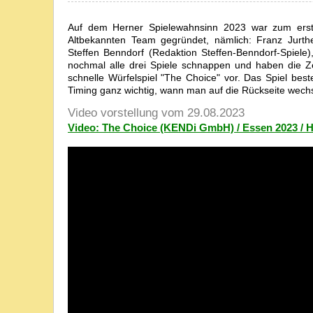
Auf dem Herner Spielewahnsinn 2023 war zum ers
Altbekannten Team gegründet, nämlich: Franz Jurth
Steffen Benndorf (Redaktion Steffen-Benndorf-Spiele),
nochmal alle drei Spiele schnappen und haben die Zei
schnelle Würfelspiel "The Choice" vor. Das Spiel best
Timing ganz wichtig, wann man auf die Rückseite wechs
Video vorstellung vom 29.08.2023
Video: The Choice (KENDi GmbH) / Essen 2023 / 