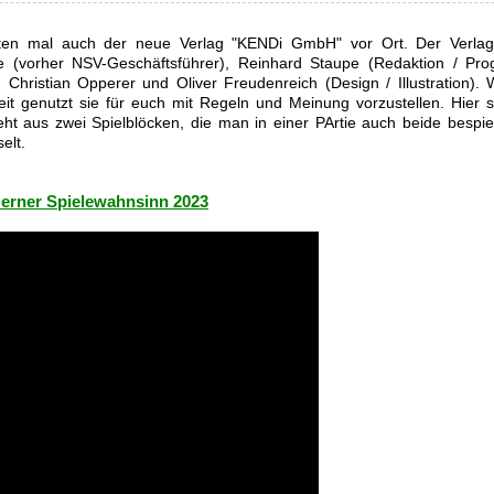
ten mal auch der neue Verlag "KENDi GmbH" vor Ort. Der Verla
e (vorher NSV-Geschäftsführer), Reinhard Staupe (Redaktion / Pro
 Christian Opperer und Oliver Freudenreich (Design / Illustration). 
t genutzt sie für euch mit Regeln und Meinung vorzustellen. Hier s
eht aus zwei Spielblöcken, die man in einer PArtie auch beide bespiel
elt.
Herner Spielewahnsinn 2023