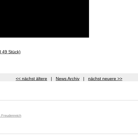
l 49 Stück)
<< nächst ältere
|
News Archiv
|
nächst neuere >>
 Freudenreich