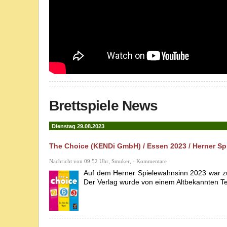
Brettspiele News
Dienstag 29.08.2023
The Choice (KENDi GmbH) / Essen 2023 / Herner S
Nachricht von 09:52 Uhr, Smuker, - Kommentare
Auf dem Herner Spielewahnsinn 2023 war z
Der Verlag wurde von einem Altbekannten Te