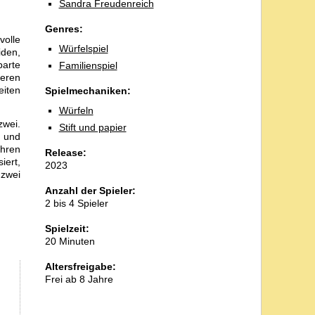
Sandra Freudenreich
Genres:
volle
Würfelspiel
iden,
barte
Familienspiel
ieren
eiten
Spielmechaniken:
Würfeln
zwei.
Stift und papier
n und
ühren
Release:
iert,
2023
 zwei
Anzahl der Spieler:
2 bis 4 Spieler
Spielzeit:
20 Minuten
Altersfreigabe:
Frei ab 8 Jahre