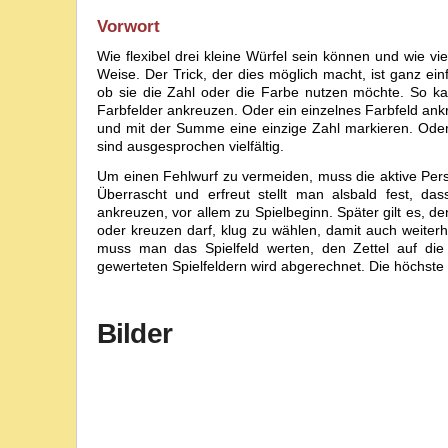
Vorwort
Wie flexibel drei kleine Würfel sein können und wie v
Weise. Der Trick, der dies möglich macht, ist ganz ei
ob sie die Zahl oder die Farbe nutzen möchte. So k
Farbfelder ankreuzen. Oder ein einzelnes Farbfeld ank
und mit der Summe eine einzige Zahl markieren. Oder
sind ausgesprochen vielfältig.
Um einen Fehlwurf zu vermeiden, muss die aktive Perso
Überrascht und erfreut stellt man alsbald fest, d
ankreuzen, vor allem zu Spielbeginn. Später gilt es,
oder kreuzen darf, klug zu wählen, damit auch weiterh
muss man das Spielfeld werten, den Zettel auf die
gewerteten Spielfeldern wird abgerechnet. Die höchs
Bilder