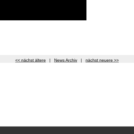
<< nächst ältere
|
News Archiv
|
nächst neuere >>