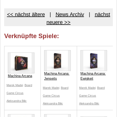
<< nächst ältere
|
News Archiv
|
nächst
neuere >>
Verknüpfte Spiele:
Machina Arcana:
Machina Arcana:
Machina Arcana
Jenseits
Ewigkeit
Marek Madej
Board
Marek Madej
Board
Marek Madej
Board
Game Circus
Game Circus
Game Circus
Aleksandra Bilic
Aleksandra Bilic
Aleksandra Bilic