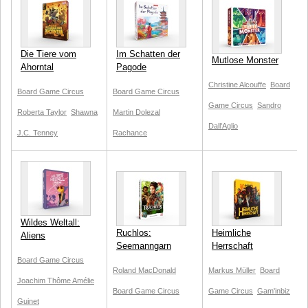
Die Tiere vom
Im Schatten der
Mutlose Monster
Ahorntal
Pagode
Christine Alcouffe
Board
Board Game Circus
Board Game Circus
Game Circus
Sandro
Roberta Taylor
Shawna
Martin Dolezal
Dall'Aglio
J.C. Tenney
Rachance
Wildes Weltall:
Ruchlos:
Heimliche
Aliens
Seemanngarn
Herrschaft
Board Game Circus
Roland MacDonald
Markus Müller
Board
Joachim Thôme
Amélie
Board Game Circus
Game Circus
Gam'inbiz
Guinet