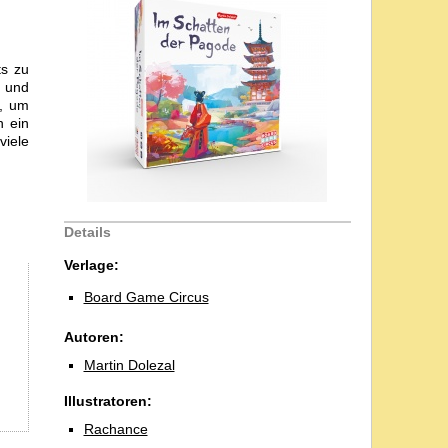
ts zu
e und
u, um
n ein
viele
Details
Verlage:
Board Game Circus
Autoren:
Martin Dolezal
Illustratoren:
Rachance