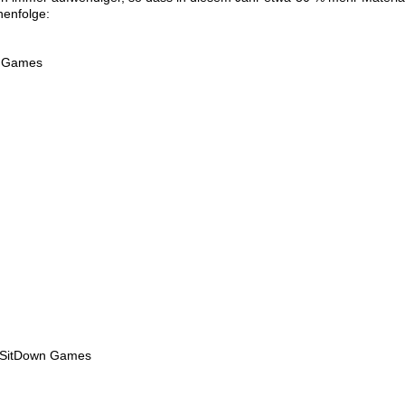
henfolge:
re Games
, SitDown Games