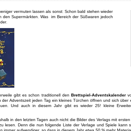
eniger vermuten lassen als sonst: Schon bald stehen wieder
n den Supermärkten. Was im Bereich der Süßwaren jedoch
der.
lerweile gibt es schon traditionell den
Brettspiel-Adventskalender
vo
der Adventszeit jeden Tag ein kleines Türchen öffnen und sich über e
reuen. Und auch in diesem Jahr gibt es wieder 25! kleine Erweit
alb in den letzten Tagen auch nicht die Bilder des Verlags mit erste
f zu lesen. Denn die nun folgende Liste der Verlage und Spiele kann 
en immer aufwendiger, so dass in diesem Jahr etwa 50 % mehr Material