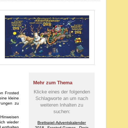
Mehr zum Thema
Klicke eines der folgenden
n Frosted
ine kleine
Schlagworte an um nach
erungen zu
weiteren Inhalten zu
suchen:
n Hinweisen
sich wieder
Brettspiel-Adventskalender
 enthalten
2018
Frosted Games
Doris