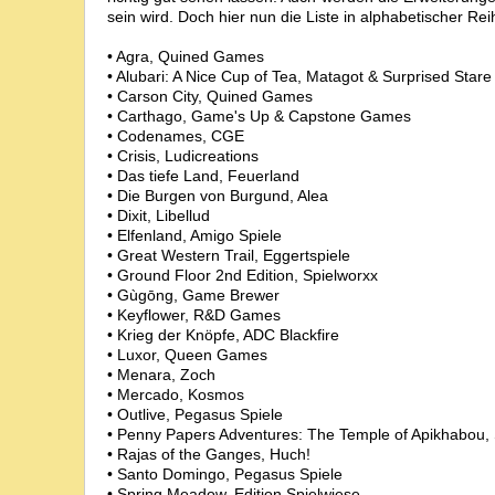
sein wird. Doch hier nun die Liste in alphabetischer Rei
• Agra, Quined Games
• Alubari: A Nice Cup of Tea, Matagot & Surprised Sta
• Carson City, Quined Games
• Carthago, Game's Up & Capstone Games
• Codenames, CGE
• Crisis, Ludicreations
• Das tiefe Land, Feuerland
• Die Burgen von Burgund, Alea
• Dixit, Libellud
• Elfenland, Amigo Spiele
• Great Western Trail, Eggertspiele
• Ground Floor 2nd Edition, Spielworxx
• Gùgōng, Game Brewer
• Keyflower, R&D Games
• Krieg der Knöpfe, ADC Blackfire
• Luxor, Queen Games
• Menara, Zoch
• Mercado, Kosmos
• Outlive, Pegasus Spiele
• Penny Papers Adventures: The Temple of Apikhabou
• Rajas of the Ganges, Huch!
• Santo Domingo, Pegasus Spiele
• Spring Meadow, Edition Spielwiese