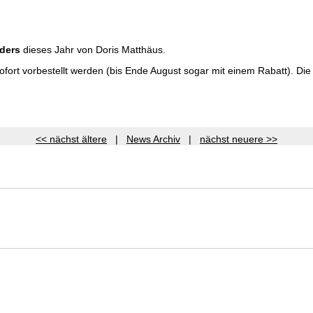
nders
dieses Jahr von Doris Matthäus.
ort vorbestellt werden (bis Ende August sogar mit einem Rabatt). Die 
<< nächst ältere
|
News Archiv
|
nächst neuere >>