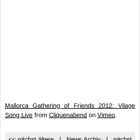
Mallorca Gathering of Friends 2012: Vilage
Song Live
from
Cliquenabend
on
Vimeo
.
<< nächst ältere
|
News Archiv
|
nächst