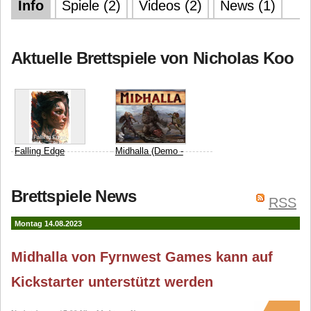
Info
Spiele (2)
Videos (2)
News (1)
Aktuelle Brettspiele von Nicholas Koo
Falling Edge
Midhalla (Demo -
Spiel erscheint
Fyrnwest Games
Eike J.
2024)
Brettspiele News
Meyer
Nicholas Koo
RSS
Fyrnwest Games
Eike J.
Meyer
Michael Meyer
Montag 14.08.2023
Midhalla von Fyrnwest Games kann auf
Kickstarter unterstützt werden