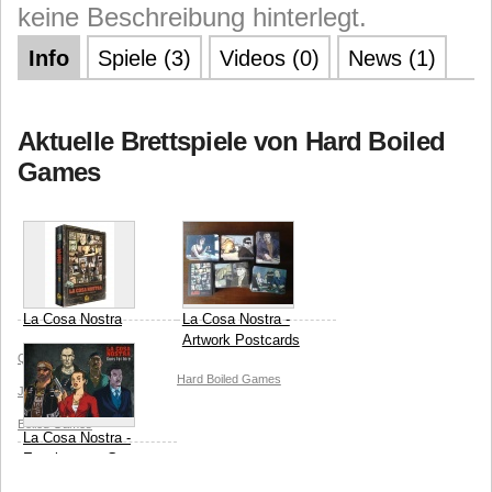
keine Beschreibung hinterlegt.
Info
Spiele (3)
Videos (0)
News (1)
Aktuelle Brettspiele von Hard Boiled
Games
La Cosa Nostra
La Cosa Nostra -
Artwork Postcards
Quined Games
Hard Boiled Games
Johannes Sich
Hard
Boiled Games
La Cosa Nostra -
Erweiterung: Guns
For Hire