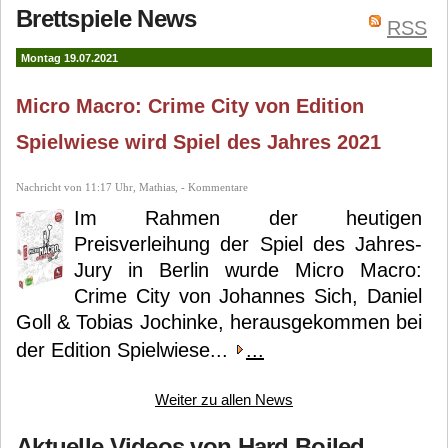
Brettspiele News
RSS
Johannes Sich
Hard
Boiled Games
Montag 19.07.2021
Micro Macro: Crime City von Edition
Spielwiese wird Spiel des Jahres 2021
Nachricht von 11:17 Uhr, Mathias, - Kommentare
Im Rahmen der heutigen
Preisverleihung der Spiel des Jahres-
Jury in Berlin wurde Micro Macro:
Crime City von Johannes Sich, Daniel
Goll & Tobias Jochinke, herausgekommen bei
der Edition Spielwiese...
...
Weiter zu allen News
Aktuelle Videos von Hard Boiled