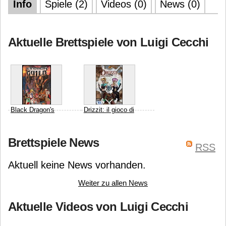
Info
Spiele (2)
Videos (0)
News (0)
Aktuelle Brettspiele von Luigi Cecchi
Black Dragon's
Drizzit: il gioco di
Guild
carte
Luigi Cecchi
Zemilio
Post Scriptum
Andrea
Brettspiele News
RSS
Marco Salogni
Chiarvesio
Luigi Cecchi
Aktuell keine News vorhanden.
Weiter zu allen News
Aktuelle Videos von Luigi Cecchi