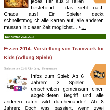
jedes Tier aus 3 Teilen
bestehend - das sieht nach
Chaos aus! Ein Spieler deckt
schnellstmöglich alle Karten auf, alle anderen
müssen in dieser Zeit möglichst...
...
Donnerstag 20.11.2014
Essen 2014: Vorstellung von Teamwork for
Kids (Adlung Spiele)
Nachricht von 22:01 Uhr, Jörg, - Kommentare
Infos zum Spiel: Ab 6
Jahren: 2 Spieler
umschreiben gemeinsam einen
abgebildeten Begriff und alle
anderen raten wild durcheinander! Ab 8
Jahren: Doch was passiert, wenn zwei