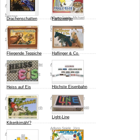
Kutschfahrt zur
Adlung
Bernhard
Teufelsburg")
Naegele
Adlung-Spiele
Michael
Drachenschatten
Farbzwerge
Palm
Lukas Zach
Adlung-Spiele
Jochen
Adlung-Spiele
Annette
Schwinghammer
Birlenbach
Fliegende Teppiche
Haflinger & Co.
Adlung-Spiele
Alexander
Adlung-Spiele
Keith
Jung
Lorenz Kutschke
Meyers
Höchste Eisenbahn
Heiss auf Eis
Adlung-Spiele
Karsten
Adlung-Spiele
Hajo
Adlung
Dennis Lohausen
Bücken
Dirk Hanneforth
Light-Line
Kikerikimäh!?
Adlung-Spiele
Jörg
Adlung-Spiele
Hajo
Domberger