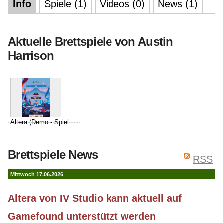
Info
Spiele (1)
Videos (0)
News (1)
Aktuelle Brettspiele von Austin
Harrison
Altera (Demo - Spiel
erscheint 2027)
IV Studio
Max Anderson
Brettspiele News
RSS
Zac Dixon
Mittwoch 17.06.2026
Altera von IV Studio kann aktuell auf
Gamefound unterstützt werden