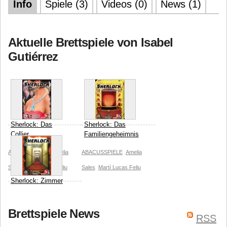
Info
Spiele (3)
Videos (0)
News (1)
Aktuelle Brettspiele von Isabel
Gutiérrez
Sherlock: Das
Sherlock: Das
Collier
Familiengeheimnis
ABACUSSPIELE
Amelia
ABACUSSPIELE
Amelia
Sales
Martí Lucas Feliu
Sales
Martí Lucas Feliu
Sherlock: Zimmer
208
ABACUSSPIELE
Amelia
Brettspiele News
RSS
Sales
Martí Lucas Feliu