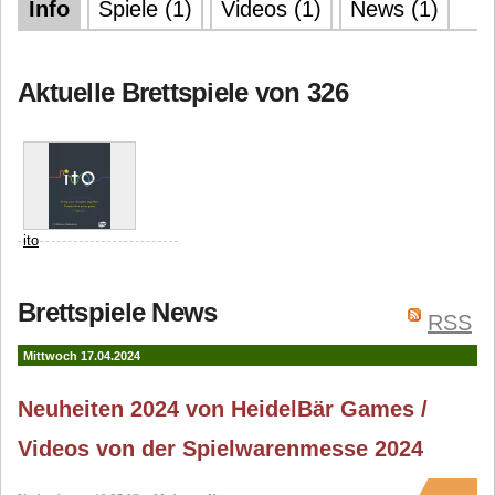
Info
Spiele (1)
Videos (1)
News (1)
Aktuelle Brettspiele von 326
ito
Arclight
Arcane Wonders
Brettspiele News
HeidelBÄR Games
RSS
Mittwoch 17.04.2024
Neuheiten 2024 von HeidelBär Games /
Videos von der Spielwarenmesse 2024