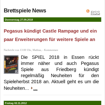
Paul Peterson
The Op
Incident
Brettspiele News
Sean Fletcher
RSS
Paul Peterson
Alderac
Entertainment Group
Donnerstag 27.09.2018
(AEG)
Víctor Pérez
Pegasus kündigt Castle Rampage und ein
Corbella
paar Erweiterungen für weitere Spiele an
Nachricht von 13:00 Uhr, Mathias, - Kommentare
Die SPIEL 2018 in Essen rückt
immer näher und auch Pegasus
Spiele aus Friedberg kündigt
regelmäßig Neuheiten für den
Spieleherbst 2018 an. Aktuell geht es um die
Neuheiten...
...
Freitag 02.11.2012