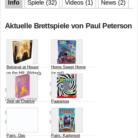
Info
Spiele (32)
Videos (1)
News (2)
Aktuelle Brettspiele von Paul Peterson
Betrayal at House
Home Sweet Home
on the Hill: Widow's
(or not)
Walk
Paul Peterson
Devir
Paul Peterson
Rob
Álex Santaló
Daviau
Mike Selinker
Jour de Chance
Paaranoia
Paul Peterson
James
Paul Peterson
James
Ernest
iello
Ernest
Amigo Verlag
Pairs: Das
Pairs: Kartenset