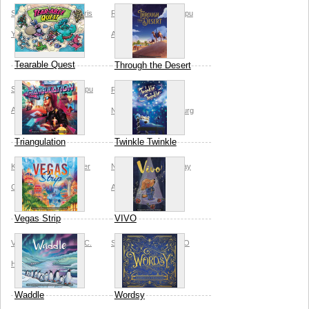
Sai Beppu
Allplay
Chris
Reiner Knizia
Sai Beppu
Yi
Allplay
Tearable Quest
Through the Desert
Shintaro Ono
Sai Beppu
Reiner Knizia
Scott
Allplay
Nicely
Brian Schomburg
Triangulation
Twinkle Twinkle
Kwanchai Moriya
Peter
Natalie Dombois
Allplay
C. Hayward
Allplay
Ammon Anderson
Vegas Strip
VIVO
Vincent Dutrait
Peter C.
Sai Beppu
Allplay
LEO
Hayward
Allplay
Waddle
Wordsy