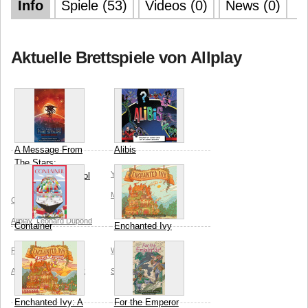
Info
Spiele (53)
Videos (0)
News (0)
Aktuelle Brettspiele von Allplay
A Message From
Alibis
The Stars:
Yusuke Sato
Albert
Extinction Protocol
Monteys
Allplay
Clarence Simpson
Allplay
Léonard Dupond
Container
Enchanted Ivy
Franz-Benno Delonge
Wenyi Geng
Allplay
Allplay
Thomas Ewert
Snow Conrad
Enchanted Ivy: A
For the Emperor