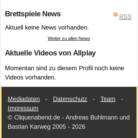
Corné van Moorsel
Anca
Gil Hova
Scott Hartman
Brettspiele News
Gavril
Daniel Profiri
Formal Ferret Games
RSS
Aktuell keine News vorhanden.
Weiter zu allen News
Aktuelle Videos von Allplay
Momentan sind zu diesem Profil noch keine
Videos vorhanden.
Mediadaten
-
Datenschutz
-
Team
-
Impressum
© Cliquenabend.de - Andreas Buhlmann und
Bastian Karweg 2005 - 2026