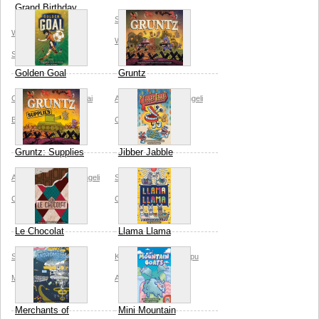
Grand Birthday
Sai Beppu
Allplay
Wenyi Geng
Allplay
Whitney Loraine
Snow Conrad
Golden Goal
Gruntz
Corné van Moorsel
Sai
Allplay
Lorenzo Colangeli
Beppu
Allplay
Carter Scott
Gruntz: Supplies
Jibber Jabble
Allplay
Lorenzo Colangeli
Sai Beppu
Allplay
Carter Scott
Cassie Sikes
Le Chocolat
Llama Llama
Sai Beppu
Allplay
Kaya Miyano
Sai Beppu
Mashiu
Allplay
Merchants of
Mini Mountain