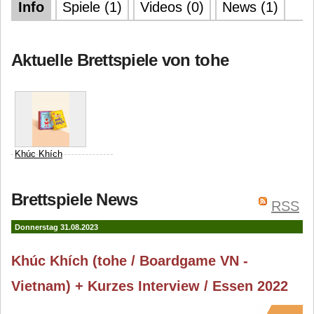
Info
Spiele (1)
Videos (0)
News (1)
Aktuelle Brettspiele von tohe
Khúc Khích
Everjoy Publishing
Brettspiele News
Vietnam (ehemals
RSS
Boardgame Vietnam)
Donnerstag 31.08.2023
tohe
Khúc Khích (tohe / Boardgame VN -
Vietnam) + Kurzes Interview / Essen 2022