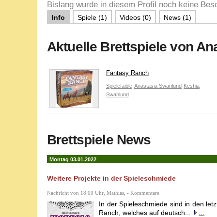
Bislang wurde in diesem Profil noch keine Besc
Info
Spiele (1)
Videos (0)
News (1)
Aktuelle Brettspiele von A
Fantasy Ranch
Spielefaible
Anastasia Swanlund
Keshia
Swanlund
Brettspiele News
Montag 03.01.2022
Weitere Projekte in der Spieleschmiede
Nachricht von 18:00 Uhr, Mathias, - Kommentare
In der Spieleschmiede sind in den letz
Ranch, welches auf deutsch...
...