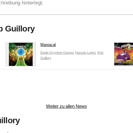
hreibung hinterlegt.
b Guillory
Maniacal
Eagle-Gryphon Games
Hassan Lopez
Rob
Guillory
Weiter zu allen News
illory