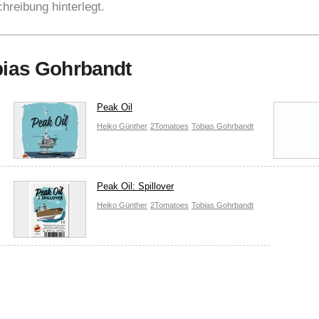
hreibung hinterlegt.
obias Gohrbandt
Peak Oil
Heiko Günther
2Tomatoes
Tobias Gohrbandt
Peak Oil: Spillover
Heiko Günther
2Tomatoes
Tobias Gohrbandt