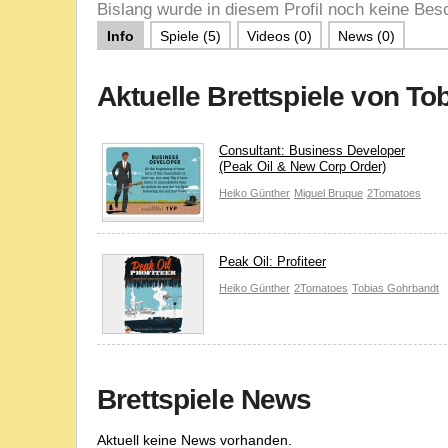
Bislang wurde in diesem Profil noch keine Besc
Info
Spiele (5)
Videos (0)
News (0)
Aktuelle Brettspiele von T
Consultant: Business Developer
(Peak Oil & New Corp Order)
Heiko Günther
Miguel Bruque
2Tomatoes
Peak Oil: Profiteer
Heiko Günther
2Tomatoes
Tobias Gohrbandt
Brettspiele News
Aktuell keine News vorhanden.