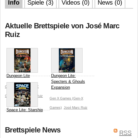
Info
Spiele (3)
Videos (0)
News (0)
Aktuelle Brettspiele von José Marc
Ruiz
Dungeon Lite
Dungeon Lite:
Specters & Ghouls
Gen X Games (Gen-X
Expansion
Games)
José Marc Ruiz
Gen X Games (Gen-X
Games)
José Marc Ruiz
Space Lite: Starship
Nightmares
Gen X Games (Gen-X
Brettspiele News
RSS
Games)
José Marc Ruiz