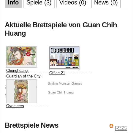
Info
Spiele (3)
Videos (0)
News (0)
Aktuelle Brettspiele von Guan Chih
Huang
Chenghuang:
Office 21
Guardian of the City
Smiling Monster Games
Guan Chih Huang
Big
Guan Chih Huang
Fun Games
Overseers
Guan Chih Huang
Brettspiele News
ThunderGryph Games
RSS