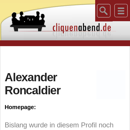
Alexander
Roncaldier
Homepage:
Bislang wurde in diesem Profil noch