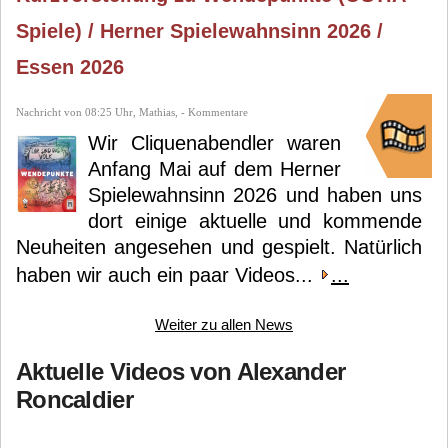
Spiele) / Herner Spielewahnsinn 2026 /
Essen 2026
Nachricht von 08:25 Uhr, Mathias, - Kommentare
Wir Cliquenabendler waren
Anfang Mai auf dem Herner
Spielewahnsinn 2026 und haben uns
dort einige aktuelle und kommende
Neuheiten angesehen und gespielt. Natürlich
haben wir auch ein paar Videos...
...
Weiter zu allen News
Aktuelle Videos von Alexander
Roncaldier