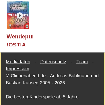
Wendepunkte
(OSTIA
Spiele) /
Herner
Mediadaten
-
Datenschutz
-
Team
-
Impressum
Spielewahnsinn
© Cliquenabend.de - Andreas Buhlmann und
2026 /
Bastian Karweg 2005 - 2026
Essen
2026
Die besten Kinderspiele ab 5 Jahre