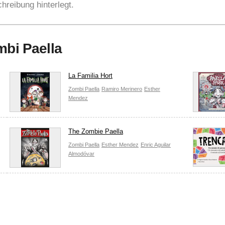
hreibung hinterlegt.
mbi Paella
La Familia Hort
Zombi Paella
Ramiro Merinero
Esther
Mendez
The Zombie Paella
Zombi Paella
Esther Mendez
Enric Aguilar
Almodóvar