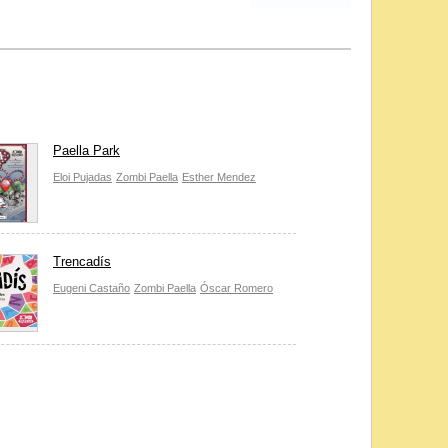
Paella Park
Eloi Pujadas
Zombi Paella
Esther Mendez
Trencadís
Eugeni Castaño
Zombi Paella
Óscar Romero