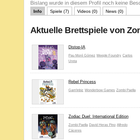
Bislang wurde in diesem Profil noch keine Besc
Info
Spiele (7)
Videos (0)
News (0)
Aktuelle Brettspiele von Zo
Distop-IA
Pau Moré Gómez
Meeple Foundry
Carlos
Ureta
Rebel Princess
Gam'inbiz
Wonderbow Games
Zombi Paella
Zodiac Duel: International Edition
Zombi Paella
David Heras Pino
Alfredo
Cáceres