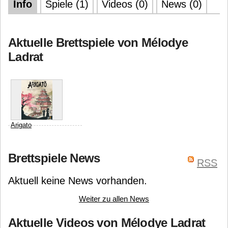
Info
Spiele (1)
Videos (0)
News (0)
Aktuelle Brettspiele von Mélodye
Ladrat
Arigato
Ludonaute
Florian Sirieix
Brettspiele News
Mélodye Ladrat
RSS
Aktuell keine News vorhanden.
Weiter zu allen News
Aktuelle Videos von Mélodye Ladrat