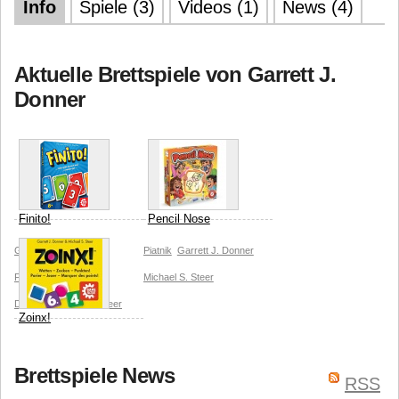
Info
Spiele (3)
Videos (1)
News (4)
Aktuelle Brettspiele von Garrett J.
Donner
Finito!
Pencil Nose
Gamefactory (Game
Piatnik
Garrett J. Donner
Factory)
Garrett J.
Michael S. Steer
Donner
Michael S. Steer
Zoinx!
Gamefactory (Game
Brettspiele News
Factory)
Garrett J.
RSS