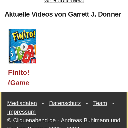
Weiter zu allen News
Aktuelle Videos von Garrett J. Donner
Finito!
(Game
Factory)
/
Mediadaten
-
Datenschutz
-
Team
-
Impressum
Spielwarenmesse
© Cliquenabend.de - Andreas Buhlmann und
2024