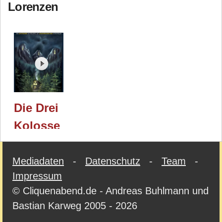
Lorenzen
Die Drei
Kolosse
(PD
Verlag) /
Mediadaten
-
Datenschutz
-
Team
-
Impressum
Essen
© Cliquenabend.de - Andreas Buhlmann und
2024
Bastian Karweg 2005 - 2026