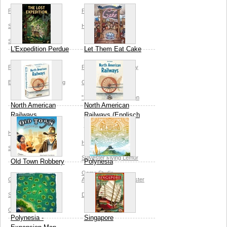
Pegasus Spiele
Peer
Peer Sylvester
Sylvester
Edition
Histogame
Spielwiese
L'Expedition Perdue
Let Them Eat Cake
Peer Sylvester
Garen
Peer Sylvester
Osprey
Ewing
Nuts! Publishing
Games
Lauren
"Iguanamouth" Dawson
North American
North American
Railways
Railways (Englisch
Only Edition)
Harald Lieske
Peer
Harald Lieske
Peer
Sylvester
Spielworxx
Sylvester
Flying Lemur
Old Town Robbery
Polynesia
Game Studio
Günter Cornett
Peer
Asmodee
Peer Sylvester
Sylvester
Christian
David Prieto
Opperer
Polynesia -
Singapore