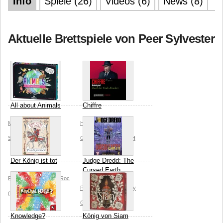
Info
Spiele (26)
Videos (6)
News (8)
Aktuelle Brettspiele von Peer Sylvester
All about Animals
Chiffre
Moses Verlag
Peer
Huch!
Peer Sylvester
Sylvester
Gmeiner-Verlag GmbH
Der König ist tot
Judge Dredd: The
Cursed Earth
Peer Sylvester
Giant Roc
Peer Sylvester
Osprey
(B-Rex)
Benoit Billion
Games
Knowledge?
König von Siam