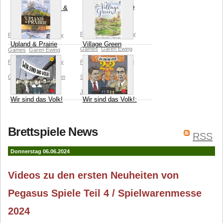
Lost World Promo
Fountain of Youth &
Cards
Other Adventures
Peer Sylvester
Osprey
Peer Sylvester
Osprey
Upland & Prairie
Village Green
Games
Garen Ewing
Games
Garen Ewing
Peer Sylvester
Osprey
Peer Sylvester
Kobold
Games
Hannah Cohen
Spieleverlag (B-Rex)
Joanna Rosa
Wir sind das Volk!
Wir sind das Volk!:
2+2
Peer Sylvester
Peer Sylvester
Brettspiele News
Histogame
Richard Sivél
RSS
Histogame
Richard Sivél
Donnerstag 06.06.2024
Videos zu den ersten Neuheiten von
Pegasus Spiele Teil 4 / Spielwarenmesse
2024