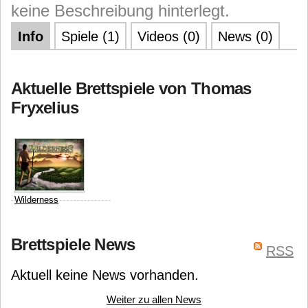
keine Beschreibung hinterlegt.
Info
Spiele (1)
Videos (0)
News (0)
Aktuelle Brettspiele von Thomas
Fryxelius
Wilderness
FryxGames
Daniel
Brettspiele News
Fryxelius
Thomas
RSS
Fryxelius
Aktuell keine News vorhanden.
Weiter zu allen News