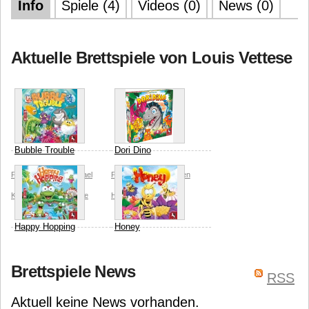
Info
Spiele (4)
Videos (0)
News (0)
Aktuelle Brettspiele von Louis Vettese
Bubble Trouble
Dori Dino
Pegasus Spiele
Michael
Pegasus Spiele
Kirsten
Kallauch
Louis Vettese
Hiese
Louis Vettese
Happy Hopping
Honey
Pegasus Spiele
Kirsten
Pegasus Spiele
Stefan
Brettspiele News
Hiese
Louis Vettese
Kloß
Anna Oppolzer
RSS
Aktuell keine News vorhanden.