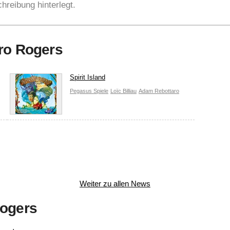
hreibung hinterlegt.
oro Rogers
Spirit Island
Pegasus Spiele
Loïc Billiau
Adam Rebottaro
Weiter zu allen News
Rogers