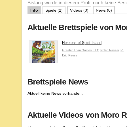
Bislang wurde in diesem Profil noch keine Besc
Info
Spiele (2)
Videos (0)
News (0)
Aktuelle Brettspiele von M
Horizons of Spirit Island
Greater Than Games, LLC
Nolan Nasser
R.
Eric Reuss
Brettspiele News
Aktuell keine News vorhanden.
Aktuelle Videos von Moro 